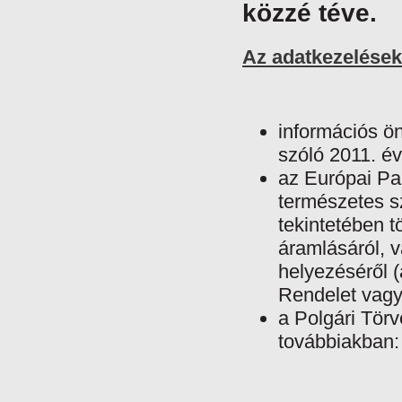
közzé téve.
Az adatkezelések
információs ö
szóló 2011. év
az Európai Pa
természetes s
tekintetében t
áramlásáról, v
helyezéséről (
Rendelet vag
a Polgári Törv
továbbiakban: