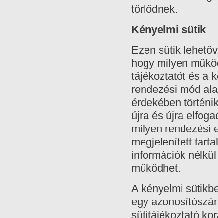
törlődnek.
Kényelmi sütik
Ezen sütik lehető
hogy milyen működé
tájékoztatót és a 
rendezési mód ala
érdekében történik
újra és újra elfoga
milyen rendezési e
megjelenített tarta
információk nélkü
működhet.
A kényelmi sütikb
egy azonosítószámo
sütitájékoztató ko