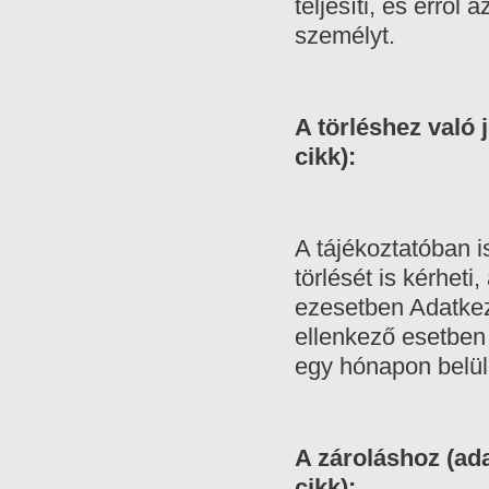
teljesíti, és erről
személyt.
A törléshez való 
cikk):
A tájékoztatóban i
törlését is kérhet
ezesetben Adatkez
ellenkező esetben
egy hónapon belü
A zároláshoz (ad
cikk):