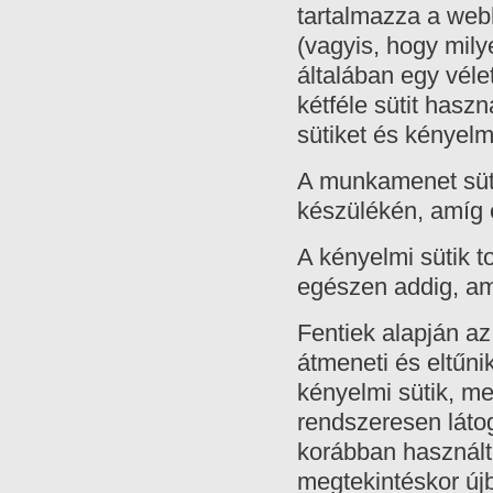
tartalmazza a webh
(vagyis, hogy mil
általában egy véle
kétféle sütit has
sütiket és kényelmi
A munkamenet süti
készülékén, amíg 
A kényelmi sütik 
egészen addig, amí
Fentiek alapján az
átmeneti és eltűni
kényelmi sütik, m
rendszeresen láto
korábban használt
megtekintéskor újb