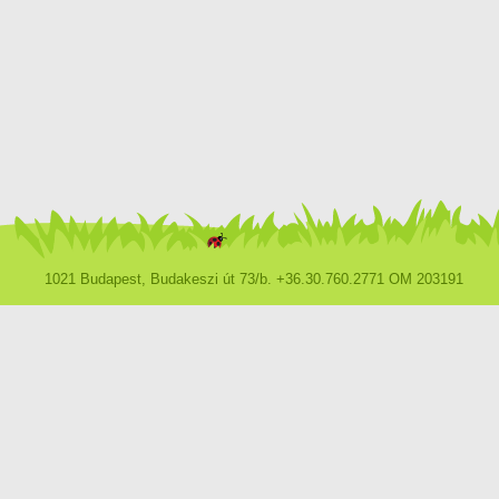
1021 Budapest, Budakeszi út 73/b. +36.30.760.2771 OM 203191