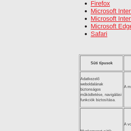
Firefox
Microsoft Inte
Microsoft Inte
Microsoft Edg
Safari
Süti típusok
Adatkezelő
weboldalának
A m
biztonságos
működtetése, navigálási
funkciók biztosítása.
A v