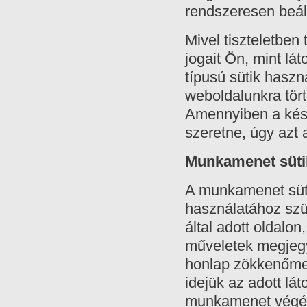
rendszeresen beállí
Mivel tiszteletbe
jogait Ön, mint lá
típusú sütik haszn
weboldalunkra tört
Amennyiben a kés
szeretne, úgy azt 
Munkamenet süti
A munkamenet süti
használatához szü
által adott oldalo
műveletek megjegy
honlap zökkenőme
idejük az adott lát
munkamenet végén