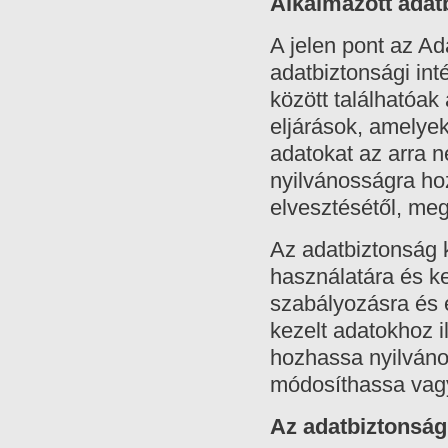
Alkalmazott adat
A jelen pont az Ad
adatbiztonsági in
között találhatóak 
eljárások, amelye
adatokat az arra n
nyilvánosságra ho
elvesztésétől, me
Az adatbiztonság k
használatára és k
szabályozásra és 
kezelt adatokhoz i
hozhassa nyilváno
módosíthassa vagy
Az adatbiztonság