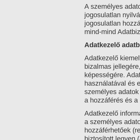
A személyes adato
jogosulatlan nyilv
jogosulatlan hozzá
mind-mind Adatbizt
Adatkezelő adatb
Adatkezelő kiemelt
bizalmas jellegére,
képességére. Adat
használatával és e
személyes adatok á
a hozzáférés és a 
Adatkezelő informa
a személyes adato
hozzáférhetőek (re
biztosított legyen