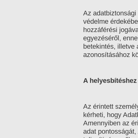
Az adatbiztonsági 
védelme érdekében
hozzáférési jogáv
egyezéséről, enne
betekintés, illetv
azonosításához kö
A helyesbítéshez 
Az érintett személ
kérheti, hogy Ada
Amennyiben az érin
adat pontosságát, 