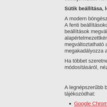
Sütik beállítása, l
A modern böngészők
A fenti beállításo
beállítások megvá
alapértelmezettkén
megváltoztatható 
megakadályozza az
Ha többet szeretn
módosításáról, néz
A legnépszerűbb bö
tájékozódhat:
Google Chro