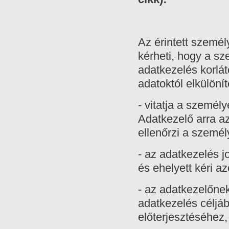
Az érintett személ
kérheti, hogy a sz
adatkezelés korlát
adatoktól elkülöní
- vitatja a személ
Adatkezelő arra az
ellenőrzi a szemé
- az adatkezelés jo
és ehelyett kéri a
- az adatkezelőne
adatkezelés céljábó
előterjesztéséhez