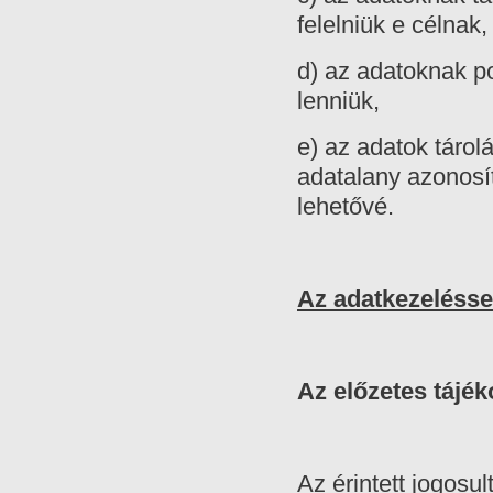
felelniük e célnak
d) az adatoknak p
lenniük,
e) az adatok tárol
adatalany azonosít
lehetővé.
Az adatkezeléssel
Az előzetes tájé
Az érintett jogosu