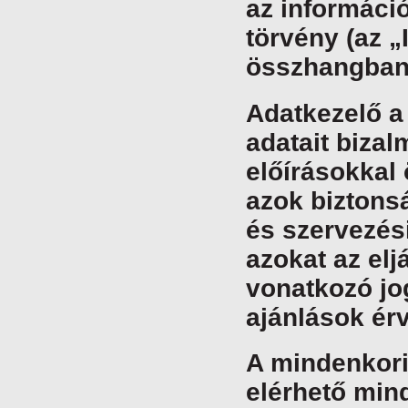
az információ
törvény (az „
összhangban
Adatkezelő a
adatait bizal
előírásokkal
azok biztonsá
és szervezési
azokat az elj
vonatkozó jo
ajánlások ér
A mindenkori
elérhető mind