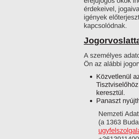
erejűjogos okok in
érdekeivel, jogai
igények előterjes
kapcsolódnak.
Jogorvoslatta
A személyes adato
Ön az alábbi jogor
Közvetlenül a
Tisztviselőhöz
keresztül.
Panaszt nyújth
Nemzeti Adat
(a 1363 Budap
ugyfelszolga
+3613911400