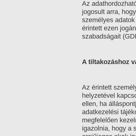
Az adathordozható
jogosult arra, hog
személyes adatok 
érintett ezen jogá
szabadságait (GDP
A tiltakozáshoz v
Az érintett személ
helyzetével kapcso
ellen, ha álláspon
adatkezelési tájé
megfelelően kezel
igazolnia, hogy a 