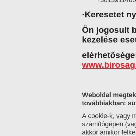
·Keresetet ny
Ön jogosult b
kezelése eset
elérhetőségei
www.birosag
Weboldal megteki
továbbiakban: süt
A cookie-k, vagy m
számítógépen (vag
akkor amikor felke