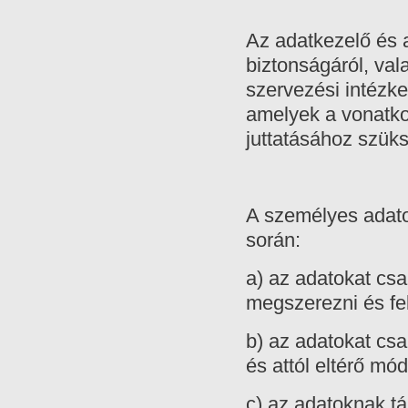
Az adatkezelő és 
biztonságáról, val
szervezési intézke
amelyek a vonatko
juttatásához szük
A személyes adato
során:
a) az adatokat cs
megszerezni és fe
b) az adatokat csa
és attól eltérő m
c) az adatoknak tá