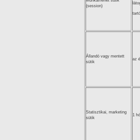
Munkamenet sütik
lát
(session)
tart
Állandó vagy mentett
az é
sütik
Statisztikai, marketing
1 hó
sütik