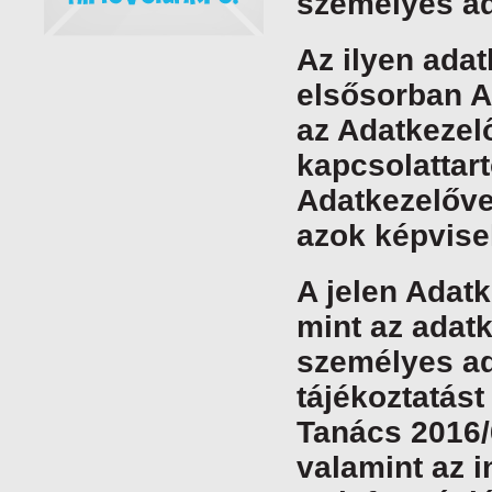
személyes ad
Az ilyen adat
elsősorban A
az Adatkezelő
kapcsolattar
Adatkezelővel
azok képvisel
A jelen Adatk
mint az adatk
személyes ad
tájékoztatás
Tanács 2016/
valamint az 