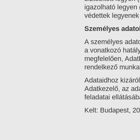
igazolható legyen 
védettek legyenek
Személyes adatok
A személyes adat
a vonatkozó hatál
megfelelően, Adatk
rendelkező munkat
Adataidhoz kizáró
Adatkezelő, az ad
feladatai ellátásá
Kelt: Budapest, 20