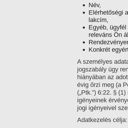
Név,
Elérhetőségi a
lakcím,
Egyéb, ügyfél
releváns Ön ál
Rendezvényen 
Konkrét egyér
A személyes adata
jogszabály úgy ren
hiányában az adot
évig őrzi meg (a P
(„Ptk.”) 6:22. § (1
igényeinek érvénye
jogi igényeivel s
Adatkezelés célja: