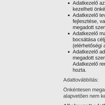
Adatkezelő az
kezelheti önké
Adatkezelő te
fejlesztése, v
megadott szem
Adatkezelő ma
bocsátása cél
(elérhetőségi 
Adatkezelő ado
megadott szem
Adatkezelő re
hozta.
Adattovábbítás:
Önkéntesen megad
alapvetően nem ke